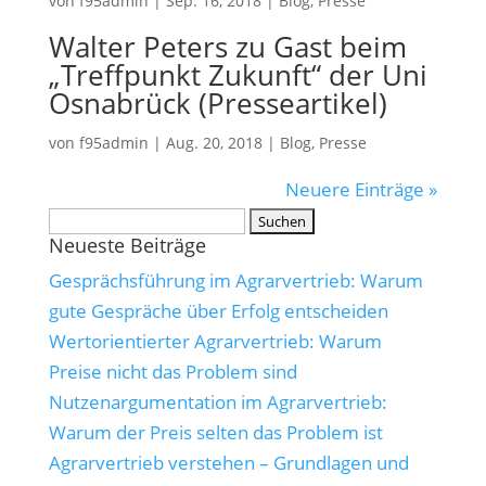
von
f95admin
|
Sep. 16, 2018
|
Blog
,
Presse
Walter Peters zu Gast beim
„Treffpunkt Zukunft“ der Uni
Osnabrück (Presseartikel)
von
f95admin
|
Aug. 20, 2018
|
Blog
,
Presse
Neuere Einträge »
Suchen
Neueste Beiträge
nach:
Gesprächsführung im Agrarvertrieb: Warum
gute Gespräche über Erfolg entscheiden
Wertorientierter Agrarvertrieb: Warum
Preise nicht das Problem sind
Nutzenargumentation im Agrarvertrieb:
Warum der Preis selten das Problem ist
Agrarvertrieb verstehen – Grundlagen und